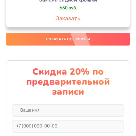
650 руб.
Заказать
Замена аккумулятора
ПОКАЗАТЬ ВСЕ УСЛУГИ
4000 руб.
Заказать
Замена материнской платы
Скидка 20% по
1100 руб.
предварительной
Заказать
записи
Замена масла
750 руб.
Заказать
Замена праймера