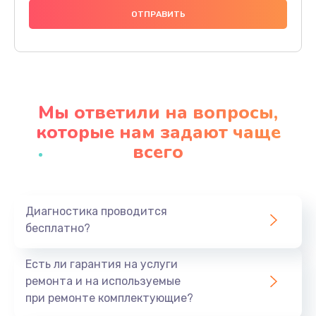
1000 руб.
Заказать
Ремонт материнской платы
4500 руб.
Мы ответили на вопросы,
Заказать
которые нам задают чаще
всего
Профилактическая чистка
1000 руб.
Заказать
Диагностика проводится
бесплатно?
Прошивка BIOS
1920 руб.
Есть ли гарантия на услуги
Заказать
ремонта и на используемые
при ремонте комплектующие?
Замена северного моста