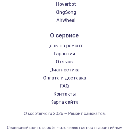
2500 руб.
Hoverbot
KingSong
Заказать
AirWheel
Замена электроконфорки
Midway by Yamato
О сервисе
1300 руб.
Hunter
Shorner
Заказать
Цены на ремонт
Joyor
Гарантия
Техобслуживание
Minimotors
Отзывы
900 руб.
Bork
Диагностика
Segway
Заказать
Оплата и доставка
KIRIN
FAQ
Установка / подключение / демонтаж
Контакты
1300 руб.
Карта сайта
Заказать
© scooter-iq.ru
2026
— Ремонт самокатов.
Прошивка
Сервисный центр scooter-iq.ru является пост гарантийным