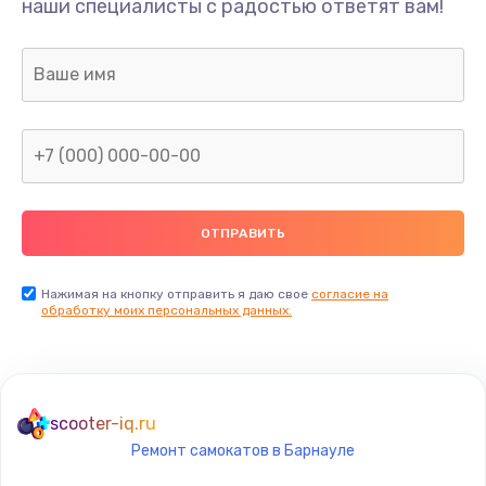
наши специалисты с радостью ответят вам!
1300 руб.
Заказать
Ремонт капиллярной трубки
400 руб.
Заказать
Замена блока питания
1000 руб.
Заказать
Нажимая на кнопку отправить я даю свое
согласие на
обработку моих персональных данных.
Прошивка / разблокировка
900 руб.
Заказать
scooter-iq.ru
Ремонт самокатов в Барнауле
Замена термостата