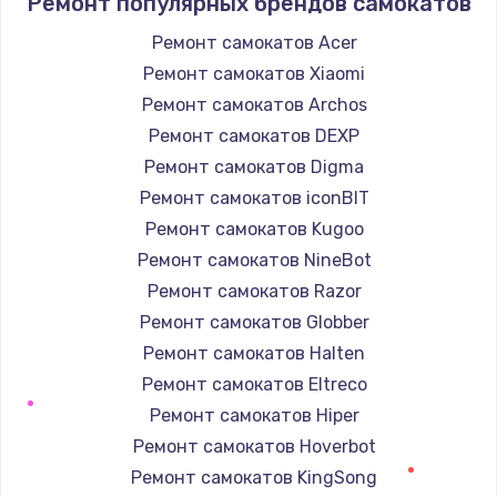
Ремонт популярных брендов самокатов
1400 руб.
Заказать
Ремонт самокатов Acer
Ремонт самокатов Xiaomi
Замена / ремонт электронного модуля
Ремонт самокатов Archos
управления
Ремонт самокатов DEXP
600 руб.
Ремонт самокатов Digma
Заказать
Ремонт самокатов iconBIT
Ремонт самокатов Kugoo
Замена конфорки
Ремонт самокатов NineBot
1100 руб.
Ремонт самокатов Razor
Заказать
Ремонт самокатов Globber
Ремонт самокатов Halten
Замена платы сенсора
Ремонт самокатов Eltreco
900 руб.
Ремонт самокатов Hiper
Заказать
Ремонт самокатов Hoverbot
Ремонт самокатов KingSong
Замена регулятора режимов конфорки