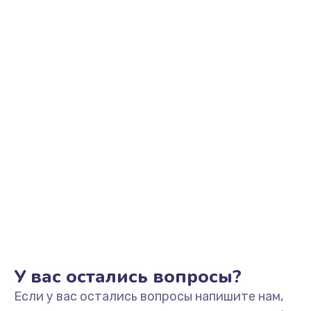
2500 руб.
Заказать
Замена видеоадаптера (видеокарты)
1800 руб.
Заказать
Замена, перепайка чипа
1300 руб.
Заказать
Замена HDMI-разъема
650 руб.
Заказать
У вас остались вопросы?
Если у вас остались вопросы напишите нам,
Замена/Pемонт карбюратора