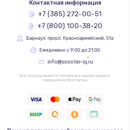
Контактная информация
1200 руб.
Заказать
+7 (385) 272-00-51
+7 (800) 100-38-20
Замена реле
1000 руб.
Барнаул
,
 просп. Красноармейский, 51а
Заказать
Ежедневно с 9:00 до 21:00
Замена термопредохранителя
info@scooter-iq.ru
700 руб.
Заказать
Все консультации по телефону в нашем сервисе
совершенно бесплатны
Замена ТЭНа
2500 руб.
Заказать
Замена шнура