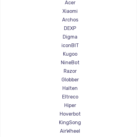
Ремонт самокатов Shorner
Acer
Ремонт самокатов Joyor
Xiaomi
Ремонт самокатов Minimotors
Archos
Ремонт самокатов Bork
DEXP
Ремонт самокатов Segway
Digma
Ремонт самокатов KIRIN
iconBIT
Kugoo
NineBot
Razor
Globber
Halten
Eltreco
Hiper
Hoverbot
KingSong
AirWheel