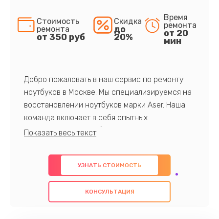
Время
Стоимость
Скидка
ремонта
до
ремонта
от 20
от 350 руб
20%
мин
Добро пожаловать в наш сервис по ремонту
ноутбуков в Москве. Мы специализируемся на
восстановлении ноутбуков марки Aser. Наша
команда включает в себя опытных
профессионалов с обширными знаниями и
многолетним опытом в данной области. Мы
предлагаем быстрый и качественный ремонт с
УЗНАТЬ СТОИМОСТЬ
использованием оригинальных компонентов, а
также гарантируем качество всех
КОНСУЛЬТАЦИЯ
проведенных работ. Наша цель - предоставить
клиентам надежное и профессиональное