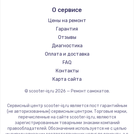
Midway by Yamato
О сервисе
Hunter
Shorner
Цены на ремонт
Joyor
Гарантия
Minimotors
Отзывы
Bork
Диагностика
Segway
Оплата и доставка
KIRIN
FAQ
Контакты
Карта сайта
© scooter-iq.ru
2026
— Ремонт самокатов.
Сервисный центр scooter-iq.ru является пост гарантийным
(не авторизованным) сервисным центром. Торговые марки,
перечисленные на сайте scooter-iq.ru, являются
зарегистрированным товарными знаками компаний
правообладателей. Обозначения используется не с целью