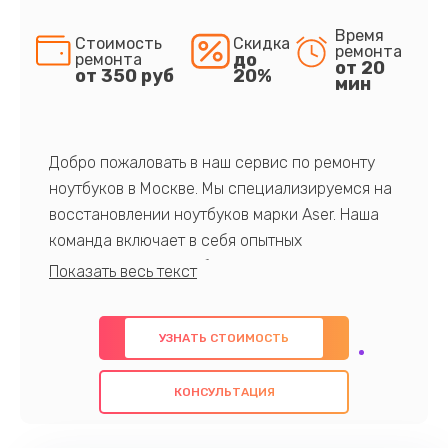
Время
Стоимость
Скидка
ремонта
до
ремонта
от 20
от 350 руб
20%
мин
Добро пожаловать в наш сервис по ремонту
ноутбуков в Москве. Мы специализируемся на
восстановлении ноутбуков марки Aser. Наша
команда включает в себя опытных
профессионалов с обширными знаниями и
многолетним опытом в данной области. Мы
предлагаем быстрый и качественный ремонт с
УЗНАТЬ СТОИМОСТЬ
использованием оригинальных компонентов, а
также гарантируем качество всех
КОНСУЛЬТАЦИЯ
проведенных работ. Наша цель - предоставить
клиентам надежное и профессиональное