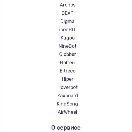
Ремонт самокатов Minimotors
Archos
Ремонт самокатов Bork
DEXP
Ремонт самокатов Segway
Digma
Ремонт самокатов KIRIN
iconBIT
Kugoo
NineBot
Globber
Halten
Eltreco
Hiper
Hoverbot
Zaxboard
KingSong
AirWheel
Midway by Yamato
О сервисе
Hunter