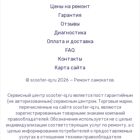
Shorner
Цены на ремонт
Joyor
Гарантия
Minimotors
Отзывы
Bork
Диагностика
Segway
Оплата и доставка
KIRIN
FAQ
Контакты
Карта сайта
© scooter-iq.ru
2026
— Ремонт самокатов.
Сервисный центр scooter-iq.ru является пост гарантийным
(не авторизованным) сервисным центром. Торговые марки,
перечисленные на сайте scooter-iq.ru, являются
зарегистрированным товарными знаками компаний
правообладателей. Обозначения используется не с целью
индивидуализации соответствующих услуг по ремонту, а с
целью информирования потребителей о предоставляемых
услугах в отношении техники правообладателя