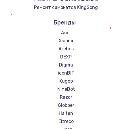
Ремонт самокатов KingSong
Ремонт самокатов AirWheel
Бренды
Ремонт самокатов Midway by Yamato
Ремонт самокатов Hunter
Acer
Ремонт самокатов Shorner
Xiaomi
Ремонт самокатов Joyor
Archos
Ремонт самокатов Minimotors
DEXP
Ремонт самокатов Bork
Digma
Ремонт самокатов Segway
iconBIT
Ремонт самокатов KIRIN
Kugoo
NineBot
Razor
Globber
Halten
Eltreco