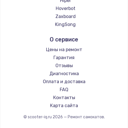
Hiper
Hoverbot
Zaxboard
KingSong
AirWheel
О сервисе
Midway by Yamato
Hunter
Цены на ремонт
Shorner
Гарантия
Joyor
Отзывы
Minimotors
Диагностика
Bork
Оплата и доставка
Segway
FAQ
KIRIN
Контакты
Карта сайта
© scooter-iq.ru
2026
— Ремонт самокатов.