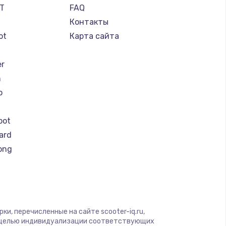
IT
FAQ
Контакты
ot
Карта сайта
er
n
o
bot
ard
ong
eel
y by Yamato
r
er
и, перечисленные на сайте scooter-iq.ru,
с целью индивидуализации соответствующих