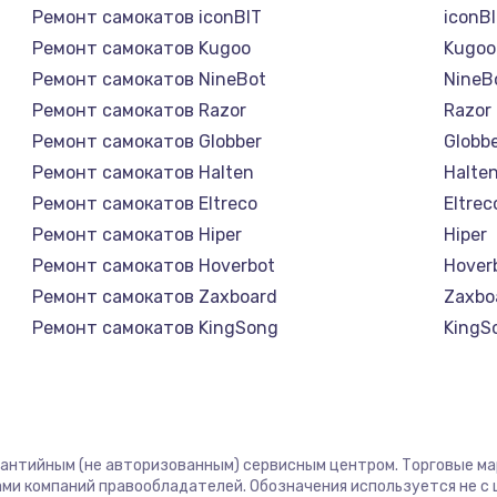
Ремонт самокатов iconBIT
iconB
а
Ремонт самокатов Kugoo
Kugoo
Ремонт самокатов NineBot
NineB
Ремонт самокатов Razor
Razor
Ремонт самокатов Globber
Globb
Ремонт самокатов Halten
Halte
Ремонт самокатов Eltreco
Eltrec
Ремонт самокатов Hiper
Hiper
Ремонт самокатов Hoverbot
Hover
Ремонт самокатов Zaxboard
Zaxbo
Ремонт самокатов KingSong
KingS
Ремонт самокатов AirWheel
AirWh
Ремонт самокатов Midway by Yamato
Midwa
Ремонт самокатов Hunter
Hunte
Ремонт самокатов Shorner
Shorn
рантийным (не авторизованным) сервисным центром. Торговые марк
Ремонт самокатов Joyor
Joyor
ми компаний правообладателей. Обозначения используется не 