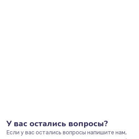
2500 руб.
Заказать
Замена видеоадаптера (видеокарты)
1800 руб.
Заказать
Замена, перепайка чипа
1300 руб.
Заказать
Замена HDMI-разъема
650 руб.
Заказать
У вас остались вопросы?
Если у вас остались вопросы напишите нам,
Замена/Pемонт карбюратора