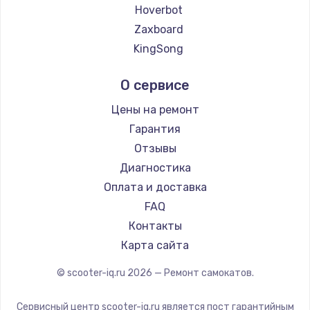
2500 руб.
Hoverbot
Zaxboard
Заказать
KingSong
Замена электроконфорки
AirWheel
О сервисе
1300 руб.
Hunter
Shorner
Заказать
Цены на ремонт
Joyor
Гарантия
Техобслуживание
Minimotors
Отзывы
900 руб.
Bork
Диагностика
Segway
Заказать
Оплата и доставка
KIRIN
FAQ
Установка / подключение / демонтаж
Контакты
1300 руб.
Карта сайта
Заказать
© scooter-iq.ru
2026
— Ремонт самокатов.
Прошивка
Сервисный центр scooter-iq.ru является пост гарантийным