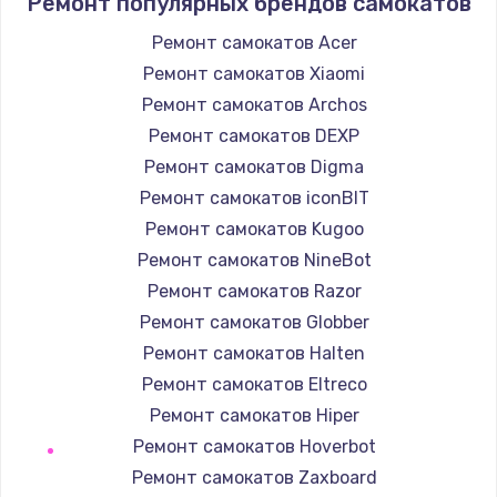
Ремонт популярных брендов самокатов
1400 руб.
Заказать
Ремонт самокатов Acer
Ремонт самокатов Xiaomi
Замена / ремонт электронного модуля
Ремонт самокатов Archos
управления
Ремонт самокатов DEXP
600 руб.
Ремонт самокатов Digma
Заказать
Ремонт самокатов iconBIT
Ремонт самокатов Kugoo
Замена конфорки
Ремонт самокатов NineBot
1100 руб.
Ремонт самокатов Razor
Заказать
Ремонт самокатов Globber
Ремонт самокатов Halten
Замена платы сенсора
Ремонт самокатов Eltreco
900 руб.
Ремонт самокатов Hiper
Заказать
Ремонт самокатов Hoverbot
Ремонт самокатов Zaxboard
Замена регулятора режимов конфорки