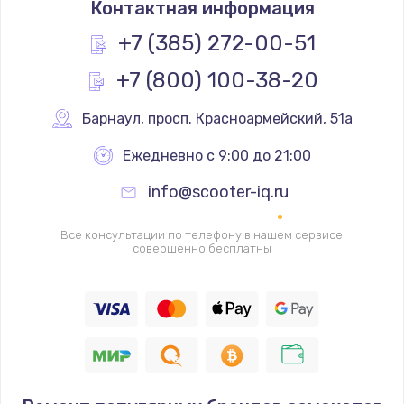
Контактная информация
1200 руб.
Заказать
+7 (385) 272-00-51
+7 (800) 100-38-20
Замена реле
1000 руб.
Барнаул
,
 просп. Красноармейский, 51а
Заказать
Ежедневно с 9:00 до 21:00
Замена термопредохранителя
info@scooter-iq.ru
700 руб.
Заказать
Все консультации по телефону в нашем сервисе
совершенно бесплатны
Замена ТЭНа
2500 руб.
Заказать
Замена шнура