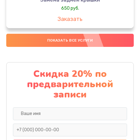
650 руб.
Заказать
Замена аккумулятора
ПОКАЗАТЬ ВСЕ УСЛУГИ
4000 руб.
Заказать
Замена материнской платы
Скидка 20% по
1100 руб.
предварительной
Заказать
записи
Замена масла
750 руб.
Заказать
Замена праймера