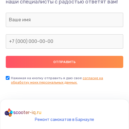
наши специалисты с радостью ответят вам!
1300 руб.
Заказать
Ремонт капиллярной трубки
400 руб.
Заказать
Замена блока питания
1000 руб.
Заказать
Нажимая на кнопку отправить я даю свое
согласие на
обработку моих персональных данных.
Прошивка / разблокировка
900 руб.
Заказать
scooter-iq.ru
Ремонт самокатов в Барнауле
Замена термостата