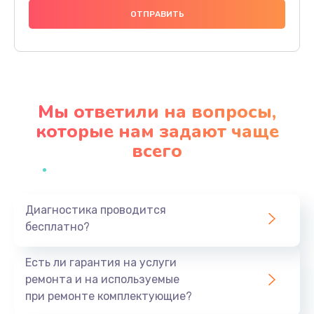
1000 руб.
Заказать
Ремонт материнской платы
4500 руб.
Мы ответили на вопросы,
Заказать
которые нам задают чаще
всего
Профилактическая чистка
1000 руб.
Заказать
Диагностика проводится
бесплатно?
Прошивка BIOS
1920 руб.
Есть ли гарантия на услуги
Заказать
ремонта и на используемые
при ремонте комплектующие?
Замена северного моста