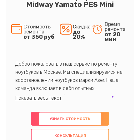
Midway Yamato PES Mini
Время
Стоимость
Скидка
ремонта
до
ремонта
от 20
от 350 руб
20%
мин
Добро пожаловать в наш сервис по ремонту
ноутбуков в Москве. Мы специализируемся на
восстановлении ноутбуков марки Aser. Наша
команда включает в себя опытных
профессионалов с обширными знаниями и
многолетним опытом в данной области. Мы
предлагаем быстрый и качественный ремонт с
УЗНАТЬ СТОИМОСТЬ
использованием оригинальных компонентов, а
также гарантируем качество всех
КОНСУЛЬТАЦИЯ
проведенных работ. Наша цель - предоставить