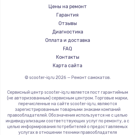
Shorner
Цены на ремонт
Joyor
Гарантия
Minimotors
Отзывы
Bork
Диагностика
Segway
Оплата и доставка
KIRIN
FAQ
Контакты
Карта сайта
© scooter-iq.ru
2026
— Ремонт самокатов.
Сервисный центр scooter-iq.ru является пост гарантийным
(не авторизованным) сервисным центром. Торговые марки,
перечисленные на сайте scooter-iq.ru, являются
зарегистрированным товарными знаками компаний
правообладателей. Обозначения используется не с целью
индивидуализации соответствующих услуг по ремонту, а с
целью информирования потребителей о предоставляемых
услугах в отношении техники правообладателя