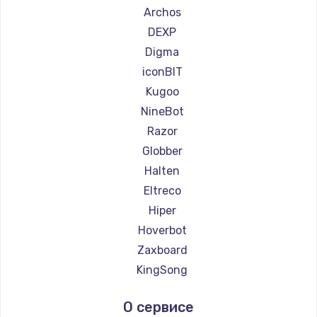
Ремонт самокатов Minimotors
Archos
Ремонт самокатов Bork
DEXP
Ремонт самокатов Segway
Digma
Ремонт самокатов KIRIN
iconBIT
Kugoo
NineBot
Razor
Globber
Halten
Eltreco
Hiper
Hoverbot
Zaxboard
KingSong
AirWheel
О сервисе
Hunter