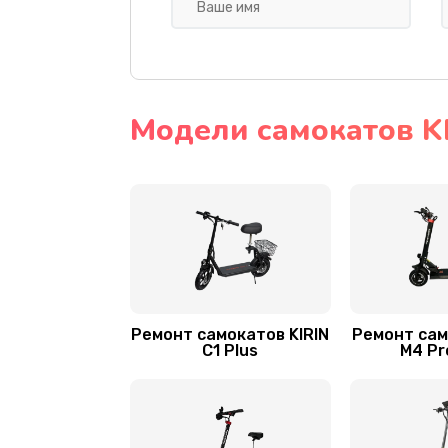
Замена амортизаторов
Замена подшипников
Устранение люфта
Модели самокатов K
Замена резины
Замена камеры
Апгрейд самоката KIRIN
Ремонт самокатов KIRIN
Ремонт сам
Гидроизоляция
C1 Plus
M4 Pr
Замена подсветки