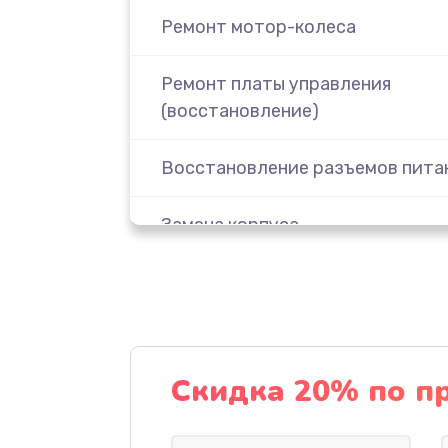
Ремонт мотор-колеса
Ремонт платы управления
(восстановление)
Восстановление разъемов пита
Замена корпуса
Восстановление после попадани
Замена датчика холла
Скидка 20% по п
Замена элемента освещения