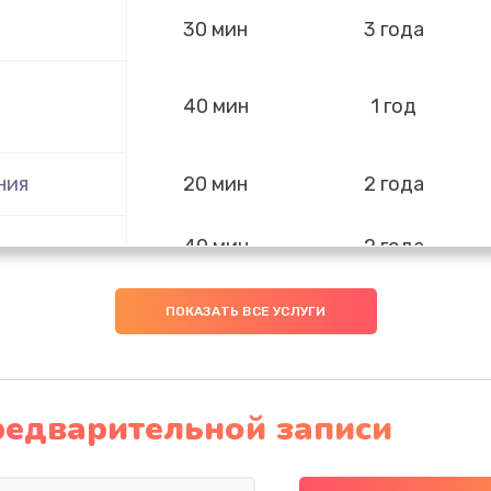
30 мин
3 года
40 мин
1 год
ния
20 мин
2 года
40 мин
2 года
я влаги
20 мин
2 года
ПОКАЗАТЬ ВСЕ УСЛУГИ
30 мин
1 год
редварительной записи
50 мин
3 года