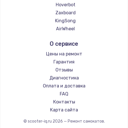
Hoverbot
Zaxboard
KingSong
AirWheel
Midway by Yamato
О сервисе
Hunter
Shorner
Цены на ремонт
Joyor
Гарантия
Minimotors
Отзывы
Bork
Диагностика
Segway
Оплата и доставка
KIRIN
FAQ
Контакты
Карта сайта
© scooter-iq.ru
2026
— Ремонт самокатов.