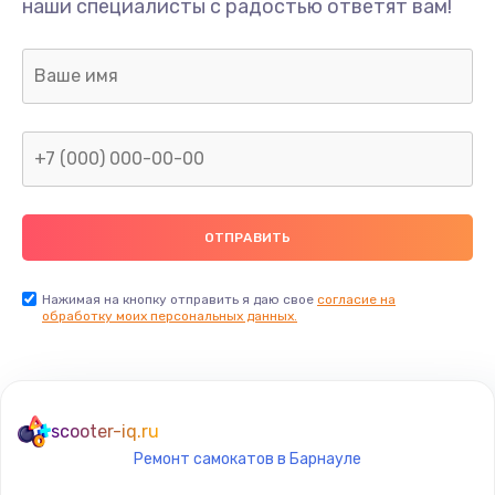
наши специалисты с радостью ответят вам!
1300 руб.
Заказать
Ремонт капиллярной трубки
400 руб.
Заказать
Замена блока питания
1000 руб.
Заказать
Нажимая на кнопку отправить я даю свое
согласие на
обработку моих персональных данных.
Прошивка / разблокировка
900 руб.
Заказать
scooter-iq.ru
Ремонт самокатов в Барнауле
Замена термостата