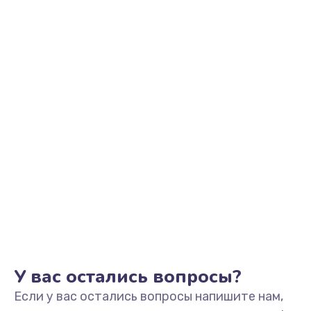
2500 руб.
Заказать
Замена видеоадаптера (видеокарты)
1800 руб.
Заказать
Замена, перепайка чипа
1300 руб.
Заказать
Замена HDMI-разъема
650 руб.
Заказать
У вас остались вопросы?
Если у вас остались вопросы напишите нам,
Замена/Pемонт карбюратора