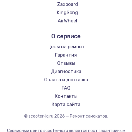
2500 руб.
Zaxboard
KingSong
Заказать
AirWheel
Замена электроконфорки
Midway by Yamato
О сервисе
1300 руб.
Hunter
Shorner
Заказать
Цены на ремонт
Joyor
Гарантия
Техобслуживание
Minimotors
Отзывы
900 руб.
Bork
Диагностика
Segway
Заказать
Оплата и доставка
KIRIN
FAQ
Установка / подключение / демонтаж
Контакты
1300 руб.
Карта сайта
Заказать
© scooter-iq.ru
2026
— Ремонт самокатов.
Прошивка
Сервисный центр scooter-iq.ru является пост гарантийным