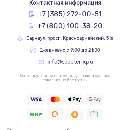
Контактная информация
1200 руб.
Заказать
+7 (385) 272-00-51
+7 (800) 100-38-20
Замена реле
1000 руб.
Барнаул
,
 просп. Красноармейский, 51а
Заказать
Ежедневно с 9:00 до 21:00
Замена термопредохранителя
info@scooter-iq.ru
700 руб.
Заказать
Все консультации по телефону в нашем сервисе
совершенно бесплатны
Замена ТЭНа
2500 руб.
Заказать
Замена шнура