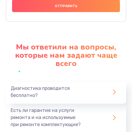
1000 руб.
Заказать
Ремонт материнской платы
4500 руб.
Мы ответили на вопросы,
Заказать
которые нам задают чаще
всего
Профилактическая чистка
1000 руб.
Заказать
Диагностика проводится
бесплатно?
Прошивка BIOS
1920 руб.
Есть ли гарантия на услуги
Заказать
ремонта и на используемые
при ремонте комплектующие?
Замена северного моста