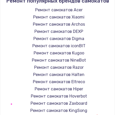
Ремонт популярных брендов самокатов
1400 руб.
Заказать
Ремонт самокатов Acer
Ремонт самокатов Xiaomi
Замена / ремонт электронного модуля
Ремонт самокатов Archos
управления
Ремонт самокатов DEXP
600 руб.
Ремонт самокатов Digma
Заказать
Ремонт самокатов iconBIT
Ремонт самокатов Kugoo
Замена конфорки
Ремонт самокатов NineBot
1100 руб.
Ремонт самокатов Razor
Заказать
Ремонт самокатов Halten
Ремонт самокатов Eltreco
Замена платы сенсора
Ремонт самокатов Hiper
900 руб.
Ремонт самокатов Hoverbot
Заказать
Ремонт самокатов Zaxboard
Ремонт самокатов KingSong
Замена регулятора режимов конфорки