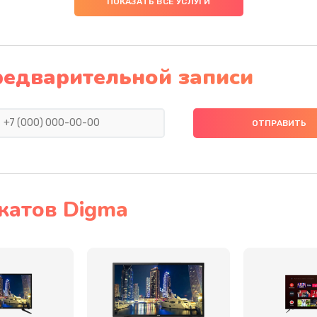
ПОКАЗАТЬ ВСЕ УСЛУГИ
20 мин
1 год
60 мин
1 год
редварительной записи
30 мин
2 года
20 мин
1 год
60 мин
2 года
катов Digma
60 мин
3 года
40 мин
2 года
30 мин
1 год