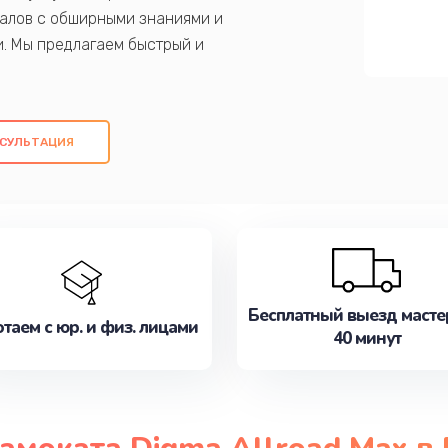
алов с обширными знаниями и
и. Мы предлагаем быстрый и
ем оригинальных компонентов, а также
ых работ. Наша цель - предоставить
ое обслуживание, удовлетворяя их
СУЛЬТАЦИЯ
медлите записаться на ремонт уже
Бесплатный выезд масте
таем с юр. и физ. лицами
40 минут