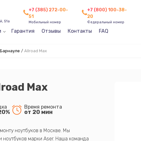
+7 (385) 272-00-
+7 (800) 100-38-
51
20
, 51а
Мобильный номер
Федеральный номер
и
Гарантия
Отзывы
Контакты
FAQ
 Барнауле
/
Allroad Max
lroad Max
дка
Время ремонта
20%
от 20 мин
монту ноутбуков в Москве. Мы
 ноутбуков марки Aser. Наша команда