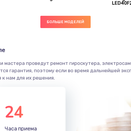
LED40F
20 мин
3 года
40 мин
3 года
БОЛЬШЕ МОДЕЛЕЙ
50 мин
3 года
ле
20 мин
2 года
и мастера проведут ремонт гироскутера, электросамо
ся гарантия, поэтому если во время дальнейшей экс
40 мин
2 года
 к нам для их решения.
30 мин
2 года
24
30 мин
2 года
20 мин
2 года
Часа приема