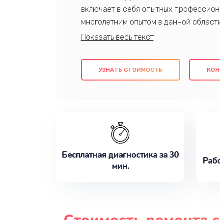
включает в себя опытных профессион
многолетним опытом в данной област
качественный ремонт с использовани
гарантируем качество всех проведенн
клиентам надежное и профессиональн
УЗНАТЬ СТОИМОСТЬ
КОН
потребности наилучшим образом. Не 
сейчас!
Бесплатная диагностика за 30
Рабо
мин.