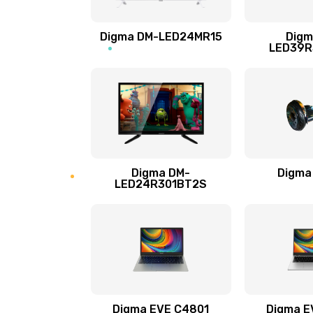
Замена разъёмов (HDMI, DVI, Ди
Digma DM-LED24MR15
Digm
порта)
LED39R
Замена аккумулятора
Замена клавиатуры
Замена жесткого диска
Digma DM-
Digma
LED24R301BT2S
Замена видеокарты
Ремонт разъема питания
Замена видеочипа
Digma EVE C4801
Digma E