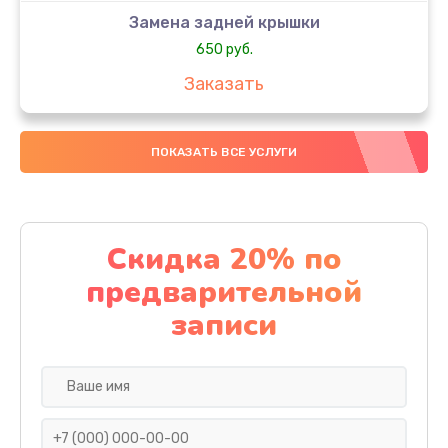
Замена задней крышки
650 руб.
Заказать
Замена аккумулятора
ПОКАЗАТЬ ВСЕ УСЛУГИ
4000 руб.
Заказать
Замена материнской платы
Скидка 20% по
1100 руб.
предварительной
Заказать
записи
Замена масла
750 руб.
Заказать