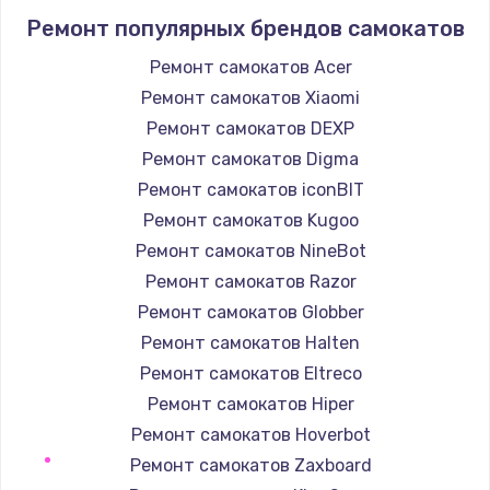
Ремонт популярных брендов самокатов
1400 руб.
Заказать
Ремонт самокатов Acer
Ремонт самокатов Xiaomi
Замена / ремонт электронного модуля
Ремонт самокатов DEXP
управления
Ремонт самокатов Digma
600 руб.
Ремонт самокатов iconBIT
Заказать
Ремонт самокатов Kugoo
Ремонт самокатов NineBot
Замена конфорки
Ремонт самокатов Razor
1100 руб.
Ремонт самокатов Globber
Заказать
Ремонт самокатов Halten
Ремонт самокатов Eltreco
Замена платы сенсора
Ремонт самокатов Hiper
900 руб.
Ремонт самокатов Hoverbot
Заказать
Ремонт самокатов Zaxboard