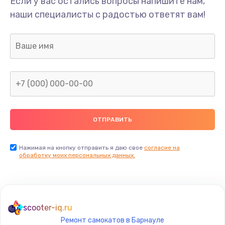
Если у вас остались вопросы напишите нам,
Замена/Pемонт карбюратора
наши специалисты с радостью ответят вам!
1300 руб.
Заказать
Ремонт капиллярной трубки
400 руб.
Заказать
Замена блока питания
1000 руб.
Заказать
Нажимая на кнопку отправить я даю свое
согласие на
обработку моих персональных данных.
Прошивка / разблокировка
900 руб.
Заказать
scooter-iq.ru
Ремонт самокатов в Барнауле