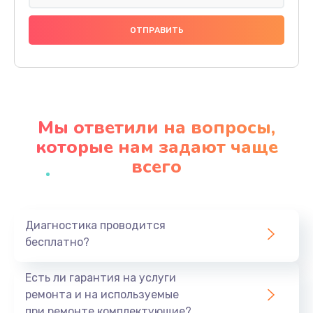
Замена праймера
1000 руб.
Заказать
Ремонт материнской платы
4500 руб.
Мы ответили на вопросы,
Заказать
которые нам задают чаще
всего
Профилактическая чистка
1000 руб.
Заказать
Диагностика проводится
бесплатно?
Прошивка BIOS
1920 руб.
Есть ли гарантия на услуги
Заказать
ремонта и на используемые
при ремонте комплектующие?