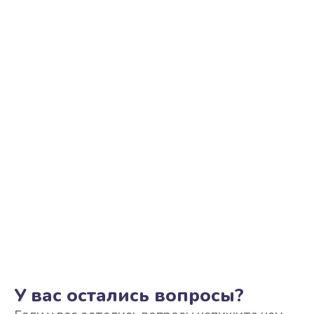
Ремонт цепи питания
2500 руб.
Заказать
Замена видеоадаптера (видеокарты)
1800 руб.
Заказать
Замена, перепайка чипа
1300 руб.
Заказать
Замена HDMI-разъема
650 руб.
Заказать
У вас остались вопросы?