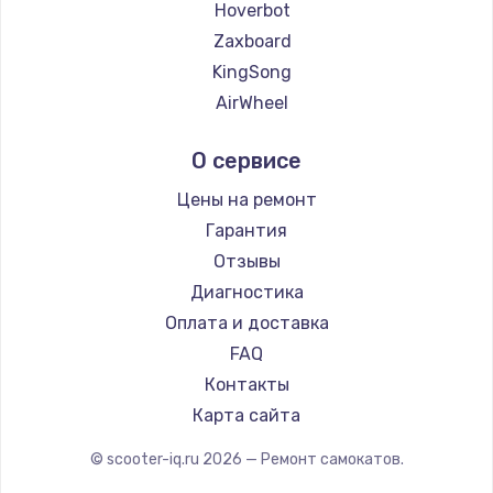
Замена температурного датчика
Hoverbot
2500 руб.
Zaxboard
KingSong
Заказать
AirWheel
Замена электроконфорки
Midway by Yamato
О сервисе
1300 руб.
Hunter
Shorner
Заказать
Цены на ремонт
Joyor
Гарантия
Техобслуживание
Minimotors
Отзывы
900 руб.
Bork
Диагностика
Segway
Заказать
Оплата и доставка
KIRIN
FAQ
Установка / подключение / демонтаж
Контакты
1300 руб.
Карта сайта
Заказать
© scooter-iq.ru
2026
— Ремонт самокатов.